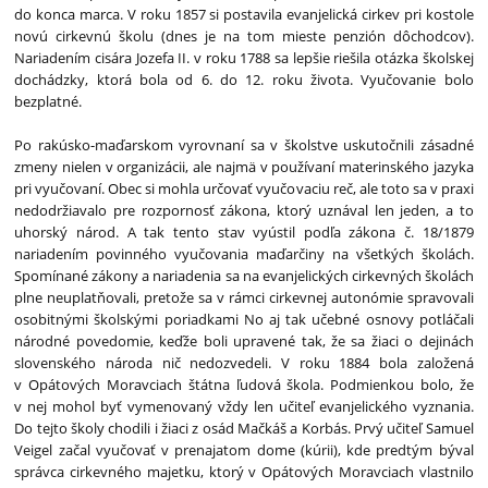
do konca marca. V roku 1857 si postavila evanjelická cirkev pri kostole
novú cirkevnú školu (dnes je na tom mieste penzión dôchodcov).
Nariadením cisára Jozefa II. v roku 1788 sa lepšie riešila otázka školskej
dochádzky, ktorá bola od 6. do 12. roku života. Vyučovanie bolo
bezplatné.
Po rakúsko-maďarskom vyrovnaní sa v školstve uskutočnili zásadné
zmeny nielen v organizácii, ale najmä v používaní materinského jazyka
pri vyučovaní. Obec si mohla určovať vyučovaciu reč, ale toto sa v praxi
nedodržiavalo pre rozpornosť zákona, ktorý uznával len jeden, a to
uhorský národ. A tak tento stav vyústil podľa zákona č. 18/1879
nariadením povinného vyučovania maďarčiny na všetkých školách.
Spomínané zákony a nariadenia sa na evanjelických cirkevných školách
plne neuplatňovali, pretože sa v rámci cirkevnej autonómie spravovali
osobitnými školskými poriadkami No aj tak učebné osnovy potláčali
národné povedomie, keďže boli upravené tak, že sa žiaci o dejinách
slovenského národa nič nedozvedeli. V roku 1884 bola založená
v Opátových Moravciach štátna ľudová škola. Podmienkou bolo, že
v nej mohol byť vymenovaný vždy len učiteľ evanjelického vyznania.
Do tejto školy chodili i žiaci z osád Mačkáš a Korbás. Prvý učiteľ Samuel
Veigel začal vyučovať v prenajatom dome (kúrii), kde predtým býval
správca cirkevného majetku, ktorý v Opátových Moravciach vlastnilo