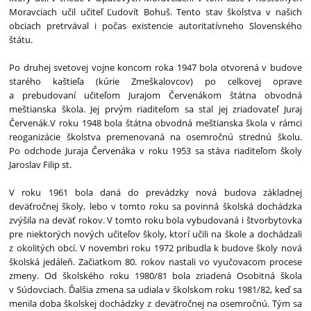
Moravciach učil učiteľ Ľudovít Bohuš. Tento stav školstva v našich
obciach pretrvával i počas existencie autoritatívneho Slovenského
štátu.
Po druhej svetovej vojne koncom roka 1947 bola otvorená v budove
starého kaštieľa (kúrie Zmeškalovcov) po celkovej oprave
a prebudovaní učiteľom Jurajom Červenákom štátna obvodná
meštianska škola. Jej prvým riaditeľom sa stal jej zriadovateľ Juraj
Červenák.V roku 1948 bola štátna obvodná meštianska škola v rámci
reoganizácie školstva premenovaná na osemročnú strednú školu.
Po odchode Juraja Červenáka v roku 1953 sa stáva riaditeľom školy
Jaroslav Filip st.
V roku 1961 bola daná do prevádzky nová budova základnej
deväťročnej školy, lebo v tomto roku sa povinná školská dochádzka
zvýšila na deväť rokov. V tomto roku bola vybudovaná i štvorbytovka
pre niektorých nových učiteľov školy, ktorí učili na škole a dochádzali
z okolitých obcí. V novembri roku 1972 pribudla k budove školy nová
školská jedáleň. Začiatkom 80. rokov nastali vo vyučovacom procese
zmeny. Od školského roku 1980/81 bola zriadená Osobitná škola
v Súdovciach. Ďalšia zmena sa udiala v školskom roku 1981/82, keď sa
menila doba školskej dochádzky z deväťročnej na osemročnú. Tým sa