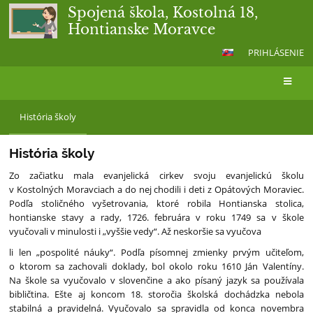
Spojená škola, Kostolná 18,
Hontianske Moravce
PRIHLÁSENIE
História
História školy
školy
História školy
Zo začiatku mala evanjelická cirkev svoju evanjelickú školu
v Kostolných Moravciach a do nej chodili i deti z Opátových Moraviec.
Podľa stoličného vyšetrovania, ktoré robila Hontianska stolica,
hontianske stavy a rady, 1726. februára v roku 1749 sa v škole
vyučovali v minulosti i „vyššie vedy“. Až neskoršie sa vyučova
li len „pospolité náuky“. Podľa písomnej zmienky prvým učiteľom,
o ktorom sa zachovali doklady, bol okolo roku 1610 Ján Valentíny.
Na škole sa vyučovalo v slovenčine a ako písaný jazyk sa používala
bibličtina. Ešte aj koncom 18. storočia školská dochádzka nebola
stabilná a pravidelná. Vyučovalo sa spravidla od konca novembra