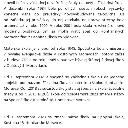
zmenil i názov základnej deväťročnej školy na nový – Základná škola.
V decembri roku 1984 bola po dlhých šiestich rokoch výstavby
konečne daná do prevádzky novovybudovaná telocvičňa. Už
od začiatku jej prevádzky do nej zatekalo, no oprava strechy bola
urobená až v roku 1990. V roku 2001 bola škola rozšírená o novú
modernú prístavbu, čím sa mohli vrátiť späť do Hontianskych
Moraviec žiaci z Osobitnej školy zo Súdoviec.
Materská škola je v obci od roku 1948. Spočiatku bola umiestená
v bývalej evanjelickej škole v Kostolných Moravciach, potom začas
v budove ZDŠ a od roku 1965 v budove bývalej štátnej ľudovej školy
v Opátových Moravciach.
Od 1. septembra 2002 je spojená so Základnou školou do jedného
subjektu pod názvom Základná škola s materskou školou Hontianske
Moravce. Od r.2013 sa súčasťou školy stala aj špeciálna škola- špeciálne
triedy a od r. 2013 aj ZUŠ, škola od 1.septembra 2023 zmenila názov
na Spojená škola,Kostolná 18, Hontianske Moravce.
Od 1. septembra 2023 sa zmenil názov školy na Spojená škola,
Kostolná 18, Hontianske Moravce.