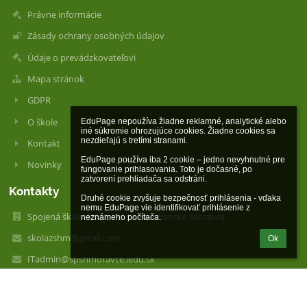
Právne informácie
Zásady ochrany osobných údajov
Údaje o prevádzkovateľovi
Mapa stránok
GDPR
O škole
EduPage nepoužíva žiadne reklamné, analytické alebo 
iné súkromie ohrozujúce cookies. Žiadne cookies sa 
nezdieľajú s tretími stranami.

Kontakt
EduPage používa iba 2 cookie – jedno nevyhnutné pre 
Novinky
fungovanie prihlasovania. Toto je dočasné, po 
zatvorení prehliadača sa odstráni.

Kontakty
Druhé cookie zvyšuje bezpečnosť prihlásenia - vďaka 
nemu EduPage vie identifikovať prihlásenie z 
Spojená škola, Kostolná 18, Hontianske Moravce
neznámeho počítača.
skolazshm@gmail.com
Ok
ITadmin@spshmoravce.iedu.sk
skolazshm@gmail.com
+421455583946