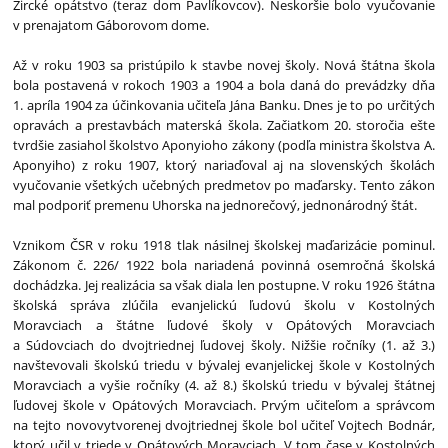
Zircké opátstvo (teraz dom Pavlíkovcov). Neskoršie bolo vyučovanie
v prenajatom Gáborovom dome.
Až v roku 1903 sa pristúpilo k stavbe novej školy. Nová štátna škola
bola postavená v rokoch 1903 a 1904 a bola daná do prevádzky dňa
1. apríla 1904 za účinkovania učiteľa Jána Banku. Dnes je to po určitých
opravách a prestavbách materská škola. Začiatkom 20. storočia ešte
tvrdšie zasiahol školstvo Aponyioho zákony (podľa ministra školstva A.
Aponyiho) z roku 1907, ktorý nariaďoval aj na slovenských školách
vyučovanie všetkých učebných predmetov po maďarsky. Tento zákon
mal podporiť premenu Uhorska na jednorečový, jednonárodný štát.
Vznikom ČSR v roku 1918 tlak násilnej školskej maďarizácie pominul.
Zákonom č. 226/ 1922 bola nariadená povinná osemročná školská
dochádzka. Jej realizácia sa však diala len postupne. V roku 1926 štátna
školská správa zlúčila evanjelickú ľudovú školu v Kostolných
Moravciach a štátne ľudové školy v Opátových Moravciach
a Súdovciach do dvojtriednej ľudovej školy. Nižšie ročníky (1. až 3.)
navštevovali školskú triedu v bývalej evanjelickej škole v Kostolných
Moravciach a vyšie ročníky (4. až 8.) školskú triedu v bývalej štátnej
ľudovej škole v Opátových Moravciach. Prvým učiteľom a správcom
na tejto novovytvorenej dvojtriednej škole bol učiteľ Vojtech Bodnár,
ktorý učil v triede v Opátových Moravciach. V tom čase v Kostolných