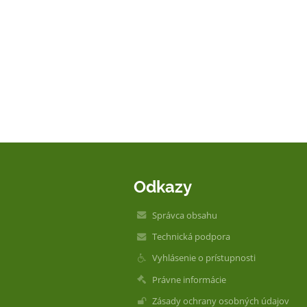
Odkazy
Správca obsahu
Technická podpora
Vyhlásenie o prístupnosti
Právne informácie
Zásady ochrany osobných údajov