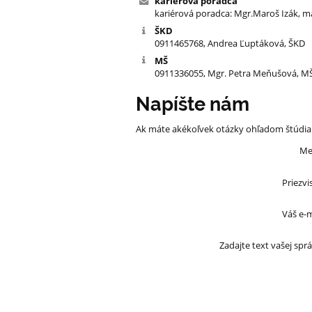
kariérová poradca
kariérová poradca: Mgr.Maroš Izák, 
ŠKD
0911465768, Andrea Ľuptáková, ŠKD
MŠ
0911336055, Mgr. Petra Meňušová, M
Napíšte nám
Ak máte akékoľvek otázky ohľadom štúdia 
Me
Priezvi
Váš e-m
Zadajte text vašej sprá