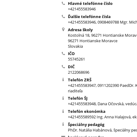
Hlavné telefónne číslo
+421455583946
Ďalšie telefónne čísla
+421455583946, 0908469788 Mgr. Micha
Adresa školy
Kostolná 18, 96271 Hontianske Morav
96271 Hontianske Moravce
Slovakia
IČO
55745261
DIČ
2122068696
Telefón ZRŠ
+421455583947, 0911202390 PaedDr. K
riaditeľa
Telefón ŠJ
+421455583948, Dana Očovská, vedúca
Telefón ekonómka
+421455589592 Ing. Anna Halajová, 
Špeciálny pedagóg
PhDr. Natália Habánová, špeciálny p