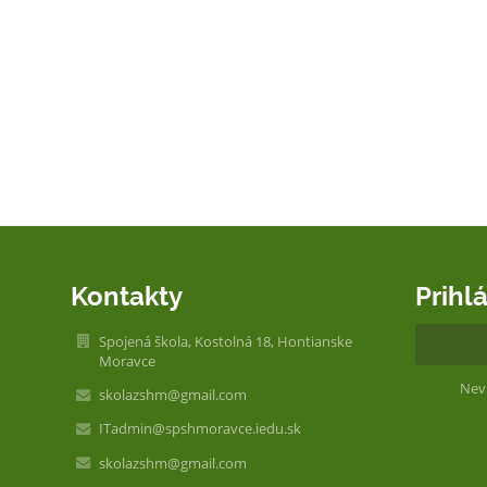
Kontakty
Prihl
Spojená škola, Kostolná 18, Hontianske
Moravce
Nev
skolazshm@gmail.com
ITadmin@spshmoravce.iedu.sk
skolazshm@gmail.com