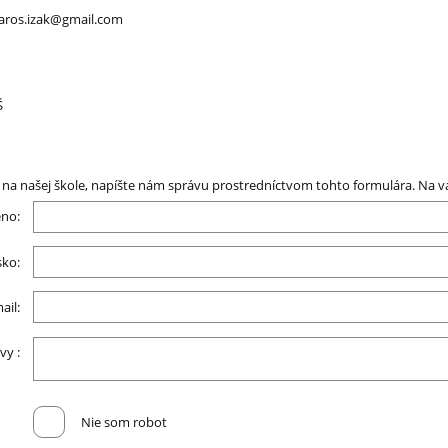
maros.izak@gmail.com
Š
na našej škole, napíšte nám správu prostredníctvom tohto formulára. Na v
no:
sko:
ail:
vy :
Nie som robot