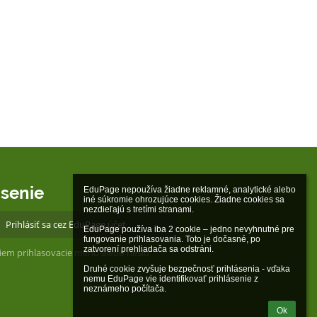
ásenie
EduPage nepoužíva žiadne reklamné, analytické alebo 
iné súkromie ohrozujúce cookies. Žiadne cookies sa 
nezdieľajú s tretími stranami.

Prihlásiť sa cez EduPage účet
EduPage používa iba 2 cookie – jedno nevyhnutné pre 
fungovanie prihlasovania. Toto je dočasné, po 
zatvorení prehliadača sa odstráni.

iem prihlasovacie meno alebo heslo
Druhé cookie zvyšuje bezpečnosť prihlásenia - vďaka 
nemu EduPage vie identifikovať prihlásenie z 
neznámeho počítača.
Ok