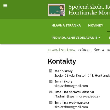
Spojená škola, K
Hontianske Mor
HLAVNÁ STRÁNKA
NOVINKY
INDIVIDUÁLNE VZDELÁVANIE
HLAVNÁ STRÁNKA
O ŠKOLE
ŠKOLA
K
Kontakt
Kontakty
Meno školy
Spojená škola, Kostolná 18, Hontians
Email školy
skolazshm@gmail.com
Email na správcu obsahu
ITadmin@spshmoravce.iedu.sk
Email na webmastera
skolazshm@gmail.com