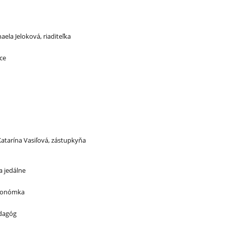
ela Jeloková, riaditeľka
ce
atarína Vasiľová, zástupkyňa
 jedálne
ekonómka
edagóg