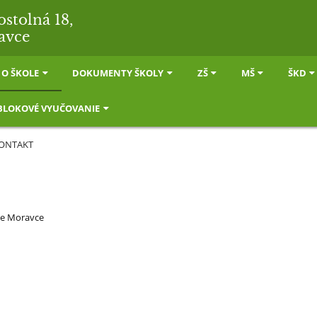
ostolná 18,
avce
O ŠKOLE
DOKUMENTY ŠKOLY
ZŠ
MŠ
ŠKD
BLOKOVÉ VYUČOVANIE
ONTAKT
ke Moravce