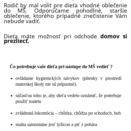
Rodič by mal voliť pre dieťa vhodné oblečenie
do MŠ. Odporúčame pohodlné, staršie
oblečenie, ktorého prípadné znečistenie Vám
nebude vadiť.
Dieťa máte možnosť pri odchode
domov si
prezliecť.
Čo potrebuje vaše dieťa pri nástupe do MŠ vedieť ?
ovládanie hygienických návykov (plienky v prostredí
materskej školy nie sú prípustné),
súčasťou toho je, aby dieťa vedelo oznámiť, že potrebuje
použiť toaletu
zvládnutá lokomócia – chôdza, chôdza po schodoch, beh
snaha samostatne jesť lyžicou a piť z pohára