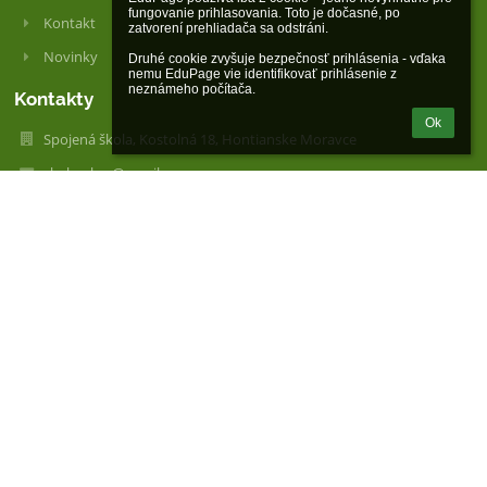
fungovanie prihlasovania. Toto je dočasné, po 
Kontakt
zatvorení prehliadača sa odstráni.

Novinky
Druhé cookie zvyšuje bezpečnosť prihlásenia - vďaka 
nemu EduPage vie identifikovať prihlásenie z 
neznámeho počítača.
Kontakty
Ok
Spojená škola, Kostolná 18, Hontianske Moravce
skolazshm@gmail.com
ITadmin@spshmoravce.iedu.sk
skolazshm@gmail.com
+421455583946
+421455583946, 0908469788 Mgr. Michaela Jeloková, riaditeľka
Kostolná 18, 96271 Hontianske Moravce
96271 Hontianske Moravce
Slovakia
55745261
2122068696
+421455583947, 0911202390 PaedDr. Katarína Vasiľová,