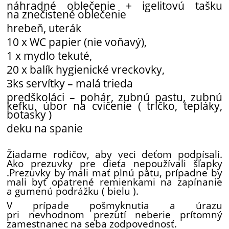
náhradné oblečenie + igelitovú tašku
na znečistené oblečenie
hrebeň, uterák
10 x WC papier (nie voňavý),
1 x mydlo tekuté,
20 x balík hygienické vreckovky,
3ks servítky – malá trieda
predškoláci – pohár, zubnú pastu, zubnú
kefku, úbor na cvičenie ( tričko, tepláky,
botasky )
deku na spanie
Žiadame rodičov, aby veci deťom podpísali.
Ako prezuvky pre dieťa nepoužívali šľapky
.Prezuvky by mali mať plnú pätu, prípadne by
mali byť opatrené remienkami na zapínanie
a gumenú podrážku ( bielu ).
V prípade pošmyknutia a úrazu
pri nevhodnom prezutí neberie prítomný
zamestnanec na seba zodpovednosť.