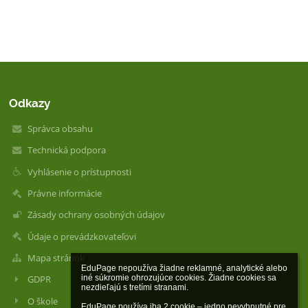
Odkazy
Správca obsahu
Technická podpora
Vyhlásenie o prístupnosti
Právne informácie
Zásady ochrany osobných údajov
Údaje o prevádzkovateľovi
Mapa stránok
EduPage nepoužíva žiadne reklamné, analytické alebo 
iné súkromie ohrozujúce cookies. Žiadne cookies sa 
GDPR
nezdieľajú s tretími stranami.

O škole
EduPage používa iba 2 cookie – jedno nevyhnutné pre 