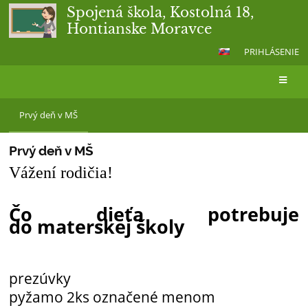
Spojená škola, Kostolná 18,
Hontianske Moravce
PRIHLÁSENIE
Prvý
Prvý deň v MŠ
deň
v
Prvý deň v MŠ
MŠ
Vážení rodičia!
Čo dieťa potrebuje
do materskej školy
prezúvky
pyžamo 2ks označené menom