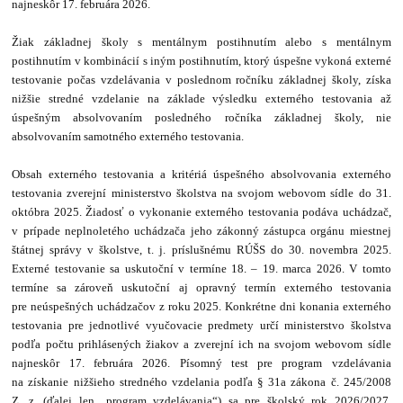
najneskôr 17. februára 2026.
Žiak základnej školy s mentálnym postihnutím alebo s mentálnym
postihnutím v kombinácií s iným postihnutím, ktorý úspešne vykoná externé
testovanie počas vzdelávania v poslednom ročníku základnej školy, získa
nižšie stredné vzdelanie na základe výsledku externého testovania až
úspešným absolvovaním posledného ročníka základnej školy, nie
absolvovaním samotného externého testovania.
Obsah externého testovania a kritériá úspešného absolvovania externého
testovania zverejní ministerstvo školstva na svojom webovom sídle do 31.
októbra 2025. Žiadosť o vykonanie externého testovania podáva uchádzač,
v prípade neplnoletého uchádzača jeho zákonný zástupca orgánu miestnej
štátnej správy v školstve, t. j. príslušnému RÚŠS do 30. novembra 2025.
Externé testovanie sa uskutoční v termíne 18. – 19. marca 2026. V tomto
termíne sa zároveň uskutoční aj opravný termín externého testovania
pre neúspešných uchádzačov z roku 2025. Konkrétne dni konania externého
testovania pre jednotlivé vyučovacie predmety určí ministerstvo školstva
podľa počtu prihlásených žiakov a zverejní ich na svojom webovom sídle
najneskôr 17. februára 2026. Písomný test pre program vzdelávania
na získanie nižšieho stredného vzdelania podľa § 31a zákona č. 245/2008
Z. z. (ďalej len „program vzdelávania“) sa pre školský rok 2026/2027.