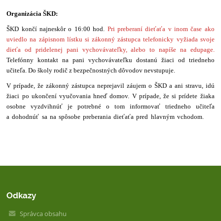
Organizácia ŠKD:
ŠKD končí najneskôr o 16:00 hod.
Pri preberaní dieťaťa v inom čase ako
uviedlo na zápisnom lístku si zákonný zástupca telefonicky vyžiada svoje
dieťa od pridelenej pani vychovávateľky, alebo to napíše na edupage.
Te
lefónny kontakt na pani vychovávateľku dostanú žiaci od triedneho
učiteľa. Do školy rodič z bezpečnostných dôvodov nevstupuje.
V prípade, že zákonný zástupca neprejavil záujem o ŠKD a ani stravu, idú
žiaci po ukončení vyučovania hneď domov. V prípade, že si prídete žiaka
osobne vyzdvihnúť je potrebné o tom informovať triedneho učiteľa
a dohodnúť sa na spôsobe preberania dieťaťa pred hlavným vchodom.
apa
stránky
Prístupno
Odkazy
Správca obsahu