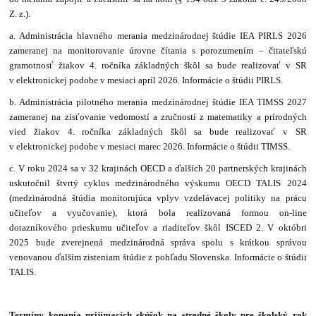
Z. z.).
a. Administrácia hlavného merania medzinárodnej štúdie IEA PIRLS 2026
zameranej na monitorovanie úrovne čítania s porozumením – čitateľskú
gramotnosť žiakov 4. ročníka základných škôl sa bude realizovať v SR
v elektronickej podobe v mesiaci apríl 2026. Informácie o štúdii PIRLS.
b. Administrácia pilotného merania medzinárodnej štúdie IEA TIMSS 2027
zameranej na zisťovanie vedomostí a zručností z matematiky a prírodných
vied žiakov 4. ročníka základných škôl sa bude realizovať v SR
v elektronickej podobe v mesiaci marec 2026. Informácie o štúdii TIMSS.
c. V roku 2024 sa v 32 krajinách OECD a ďalších 20 partnerských krajinách
uskutočnil štvrtý cyklus medzinárodného výskumu OECD TALIS 2024
(medzinárodná štúdia monitorujúca vplyv vzdelávacej politiky na prácu
učiteľov a vyučovanie), ktorá bola realizovaná formou on-line
dotazníkového prieskumu učiteľov a riaditeľov škôl ISCED 2. V októbri
2025 bude zverejnená medzinárodná správa spolu s krátkou správou
venovanou ďalším zisteniam štúdie z pohľadu Slovenska. Informácie o štúdii
TALIS.
Termíny konania prijímacích skúšok na stredné školy pre školský rok