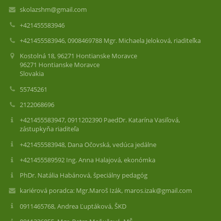
skolazshm@gmail.com
+421455583946
+421455583946, 0908469788 Mgr. Michaela Jeloková, riaditeľka
Kostolná 18, 96271 Hontianske Moravce
96271 Hontianske Moravce
Slovakia
55745261
2122068696
+421455583947, 0911202390 PaedDr. Katarína Vasiľová,
zástupkyňa riaditeľa
+421455583948, Dana Očovská, vedúca jedálne
+421455589592 Ing. Anna Halajová, ekonómka
PhDr. Natália Habánová, špeciálny pedagóg
kariérová poradca: Mgr.Maroš Izák, maros.izak@gmail.com
0911465768, Andrea Ľuptáková, ŠKD