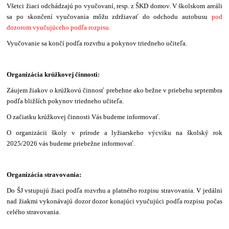
Všetci žiaci odchádzajú po vyučovaní, resp. z ŠKD domov. V školskom areáli
sa po skončení vyučovania môžu zdržiavať do odchodu autobusu
pod
dozorom vyučujúceho podľa rozpisu.
Vyučovanie sa končí podľa rozvrhu a pokynov triedneho učiteľa.
Organizácia krúžkovej činnosti:
Záujem žiakov o krúžkovú činnosť prebehne ako bežne v priebehu septembra
podľa bližších pokynov triedneho učiteľa.
O začiatku krúžkovej činnosti Vás budeme informovať.
O organizácii školy v prírode a lyžiarskeho výcviku na školský rok
2025/2026 vás budeme priebežne informovať.
Organizácia stravovania:
Do ŠJ vstupujú žiaci podľa rozvrhu a platného rozpisu stravovania. V jedálni
nad žiakmi vykonávajú dozor dozor konajúci vyučujúci podľa rozpisu počas
celého stravovania.