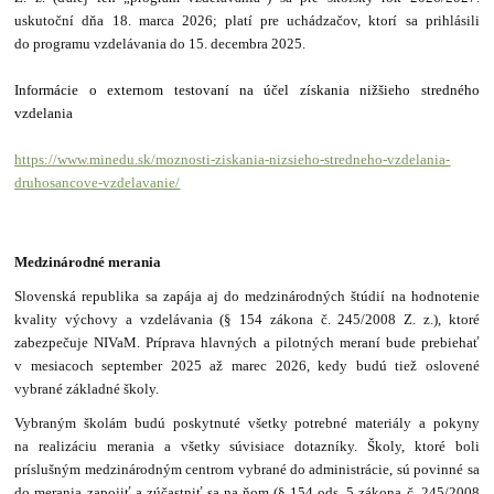
uskutoční dňa 18. marca 2026; platí pre uchádzačov, ktorí sa prihlásili
do programu vzdelávania do 15. decembra 2025.
Informácie o externom testovaní na účel získania nižšieho stredného
vzdelania
https://www.minedu.sk/moznosti-ziskania-nizsieho-stredneho-vzdelania-
druhosancove-vzdelavanie/
Medzinárodné merania
Slovenská republika sa zapája aj do medzinárodných štúdií na hodnotenie
kvality výchovy a vzdelávania (§ 154 zákona č. 245/2008 Z. z.), ktoré
zabezpečuje NIVaM. Príprava hlavných a pilotných meraní bude prebiehať
v mesiacoch september 2025 až marec 2026, kedy budú tiež oslovené
vybrané základné školy.
Vybraným školám budú poskytnuté všetky potrebné materiály a pokyny
na realizáciu merania a všetky súvisiace dotazníky. Školy, ktoré boli
príslušným medzinárodným centrom vybrané do administrácie, sú povinné sa
do merania zapojiť a zúčastniť sa na ňom (§ 154 ods. 5 zákona č. 245/2008