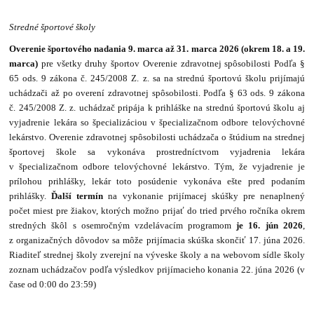
Stredné športové školy
Overenie športového nadania 9. marca až 31. marca 2026 (okrem 18. a 19.
marca)
pre všetky druhy športov Overenie zdravotnej spôsobilosti Podľa §
65 ods. 9 zákona č. 245/2008 Z. z. sa na strednú športovú školu prijímajú
uchádzači až po overení zdravotnej spôsobilosti. Podľa § 63 ods. 9 zákona
č. 245/2008 Z. z. uchádzač pripája k prihláške na strednú športovú školu aj
vyjadrenie lekára so špecializáciou v špecializačnom odbore telovýchovné
lekárstvo. Overenie zdravotnej spôsobilosti uchádzača o štúdium na strednej
športovej škole sa vykonáva prostredníctvom vyjadrenia lekára
v špecializačnom odbore telovýchovné lekárstvo. Tým, že vyjadrenie je
prílohou prihlášky, lekár toto posúdenie vykonáva ešte pred podaním
prihlášky.
Ďalší termín
na vykonanie prijímacej skúšky pre nenaplnený
počet miest pre žiakov, ktorých možno prijať do tried prvého ročníka okrem
stredných škôl s osemročným vzdelávacím programom
je 16. jún 2026
,
z organizačných dôvodov sa môže prijímacia skúška skončiť 17. júna 2026.
Riaditeľ strednej školy zverejní na výveske školy a na webovom sídle školy
zoznam uchádzačov podľa výsledkov prijímacieho konania 22. júna 2026 (v
čase od 0:00 do 23:59)