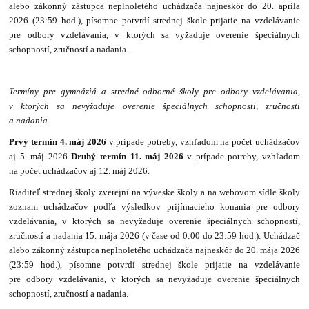
alebo zákonný zástupca neplnoletého uchádzača najneskôr do 20. apríla
2026 (23:59 hod.), písomne potvrdí strednej škole prijatie na vzdelávanie
pre odbory vzdelávania, v ktorých sa vyžaduje overenie špeciálnych
schopností, zručností a nadania.
Termíny pre gymnáziá a stredné odborné školy pre odbory vzdelávania,
v ktorých sa nevyžaduje overenie špeciálnych schopností, zručností
a nadania
Prvý termín 4. máj 2026
v prípade potreby, vzhľadom na počet uchádzačov
aj 5. máj 2026
Druhý termín 11. máj 2026
v prípade potreby, vzhľadom
na počet uchádzačov aj 12. máj 2026.
Riaditeľ strednej školy zverejní na výveske školy a na webovom sídle školy
zoznam uchádzačov podľa výsledkov prijímacieho konania pre odbory
vzdelávania, v ktorých sa nevyžaduje overenie špeciálnych schopností,
zručností a nadania 15. mája 2026 (v čase od 0:00 do 23:59 hod.). Uchádzač
alebo zákonný zástupca neplnoletého uchádzača najneskôr do 20. mája 2026
(23:59 hod.), písomne potvrdí strednej škole prijatie na vzdelávanie
pre odbory vzdelávania, v ktorých sa nevyžaduje overenie špeciálnych
schopností, zručností a nadania.