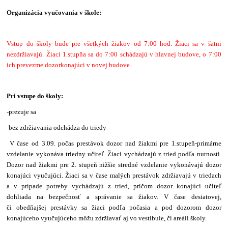
Organizácia vyučovania v škole:
Vstup do školy bude pre všetkých žiakov od 7:00 hod. Žiaci sa v šatni
nezdržiavajú. Žiaci 1.stupňa sa do 7:00 schádzajú v hlavnej budove, o 7:00
ich prevezme dozorkonajúci v novej budove.
Pri vstupe do školy:
-prezuje sa
-bez zdržiavania odchádza do triedy
V čase od 3.09.
počas prestávok dozor nad žiakmi pre 1.stupeň-primárne
vzdelanie vykonáva triedny učiteľ. Žiaci vychádzajú z tried podľa nutnosti.
Dozor nad žiakmi pre 2. stupeň nižšie stredné vzdelanie vykonávajú dozor
konajúci vyučujúci. Žiaci sa v čase malých prestávok zdržiavajú v triedach
a v prípade potreby vychádzajú z tried, pričom dozor konajúci učiteľ
dohliada na bezpečnosť a správanie sa žiakov. V čase desiatovej,
či obedňajšej prestávky sa žiaci podľa počasia a pod dozorom dozor
konajúceho vyučujúceho môžu zdržiavať aj vo vestibule, či areáli školy.