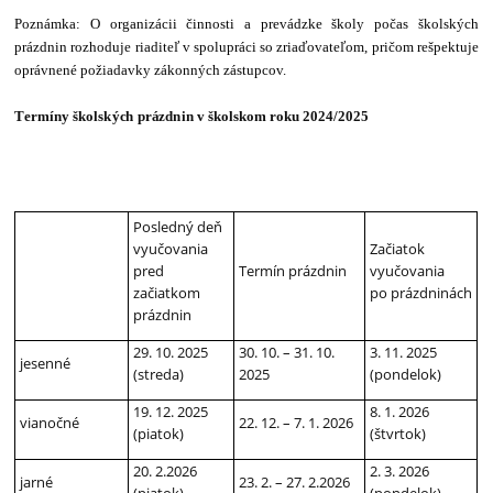
Poznámka: O organizácii činnosti a prevádzke školy počas školských
prázdnin rozhoduje riaditeľ v spolupráci so zriaďovateľom, pričom rešpektuje
oprávnené požiadavky zákonných zástupcov
.
T
e
r
m
í
n
y š
k
ols
k
ý
c
h
p
r
á
z
dn
in
v
š
k
o
ls
k
om
r
o
k
u
2024/2025
Posledný deň
vyučovania
Začiatok
pred
Termín prázdnin
vyučovania
začiatkom
po prázdninách
prázdnin
29. 10. 2025
30. 10. – 31. 10.
3. 11. 2025
jesenné
(streda)
2025
(pondelok)
19. 12. 2025
8. 1. 2026
vianočné
22. 12. – 7. 1. 2026
(piatok)
(štvrtok)
20. 2.2026
2. 3. 2026
jarné
23. 2. – 27. 2.2026