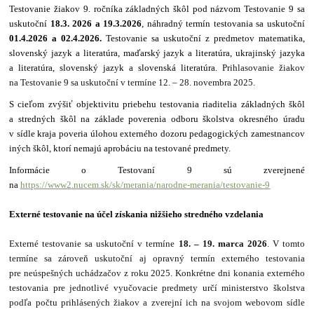
Testovanie žiakov 9. ročníka základných škôl pod názvom Testovanie 9 sa
uskutoční
18.3. 2026
a 19.3.2026
, náhradný termín testovania sa uskutoční
01.4.2026 a 02.4.2026.
Testovanie sa uskutoční z predmetov matematika,
slovenský jazyk a literatúra, maďarský jazyk a literatúra, ukrajinský jazyka
a literatúra, slovenský jazyk a slovenská literatúra.
Prihlasovanie žiakov
na Testovanie 9 sa uskutoční v termíne 12. – 28. novembra 2025.
S cieľom zvýšiť objektivitu priebehu testovania riaditelia základných škôl
a stredných škôl na základe poverenia odboru školstva okresného úradu
v sídle kraja poveria úlohou externého dozoru pedagogických zamestnancov
iných škôl, ktorí nemajú aprobáciu na testované predmety.
Informácie o Testovaní 9 sú zverejnené
na
https://www2.nucem.sk/sk/merania/narodne-merania/testovanie-9
Externé testovanie na účel získania nižšieho stredného vzdelania
Externé testovanie sa uskutoční v termíne
18. – 19. marca 2026
. V tomto
termíne sa zároveň uskutoční aj opravný termín externého testovania
pre neúspešných uchádzačov z roku 2025. Konkrétne dni konania externého
testovania pre jednotlivé vyučovacie predmety určí ministerstvo školstva
podľa počtu prihlásených žiakov a zverejní ich na svojom webovom sídle